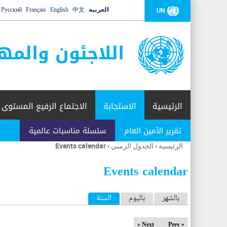
العربية
中文
English
Français
Русский
UN
اللاجئون والمه
الرئيسية
الاستجابة
الاجتماع الرفيع المستوى
تقرير الأمين العام
سلسلة مناسبات عالمية
الرئيسية
›
الجدول الزمني
›
Events calendar
أنت
هنا
Events calendar
ا
بالشهر
باليوم
السنة
(علامة التبويب النشطة)
ل
Next »
« Prev