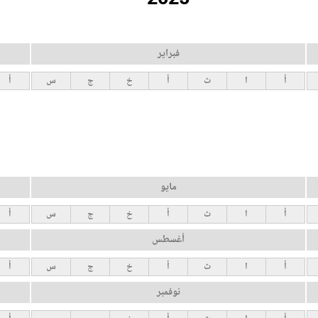
فبراير
أ
ا
ث
أ
خ
ج
س
أ
مايو
أ
ا
ث
أ
خ
ج
س
أ
أغسطس
أ
ا
ث
أ
خ
ج
س
أ
نوفمبر