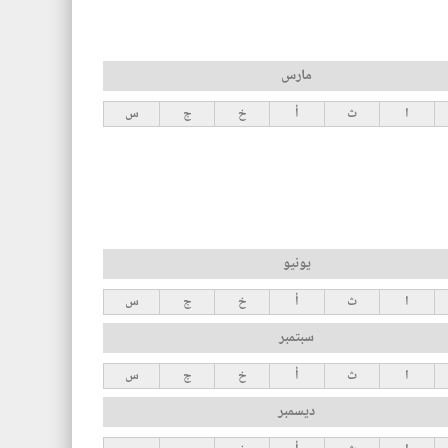
مارس
ا
ث
أ
خ
ج
س
يونيو
ا
ث
أ
خ
ج
س
سبتمبر
ا
ث
أ
خ
ج
س
ديسمبر