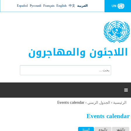
Jump to navigation
العربية
中文
English
Français
Русский
Español
UN
اللاجئون والمهاجرون
ا
ب
س
ح
ت
ث
م
ا

ر
ة
الرئيسية
›
الجدول الزمني
›
Events calendar
أنت
ا
هنا
ل
Events calendar
ب
ح
ا
بالشهر
باليوم
السنة
(علامة التبويب النشطة)
ث