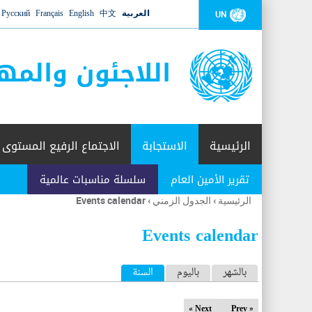
العربية
中文
English
Français
Русский
UN
اللاجئون والمه
الرئيسية
الاستجابة
الاجتماع الرفيع المستوى
تقرير الأمين العام
سلسلة مناسبات عالمية
الرئيسية
›
الجدول الزمني
›
Events calendar
أنت
هنا
Events calendar
ا
بالشهر
باليوم
السنة
(علامة التبويب النشطة)
ل
Next »
« Prev