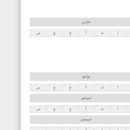
مارس
ا
ث
أ
خ
ج
س
يونيو
ا
ث
أ
خ
ج
س
سبتمبر
ا
ث
أ
خ
ج
س
ديسمبر