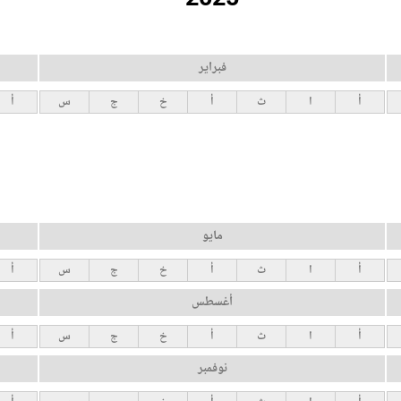
فبراير
أ
ا
ث
أ
خ
ج
س
أ
مايو
أ
ا
ث
أ
خ
ج
س
أ
أغسطس
أ
ا
ث
أ
خ
ج
س
أ
نوفمبر