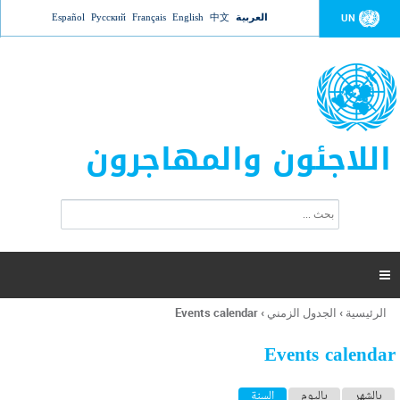
Jump to navigation
العربية
中文
English
Français
Русский
Español
UN
اللاجئون والمهاجرون
ا
ب
س
ح
ت
ث
م
ا

ر
ة
الرئيسية
›
الجدول الزمني
›
Events calendar
أنت
ا
هنا
ل
Events calendar
ب
ح
ا
بالشهر
باليوم
السنة
(علامة التبويب النشطة)
ث