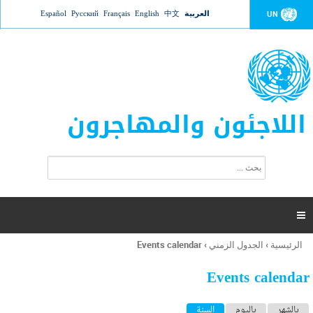
Jump to navigation
العربية
中文
English
Français
Русский
Español
UN
اللاجئون والمهاجرون
ا
ب
س
ح
ت
ث
م
ا

ر
ة
الرئيسية
›
الجدول الزمني
›
Events calendar
أنت
ا
هنا
ل
Events calendar
ب
ح
ا
بالشهر
باليوم
السنة
(علامة التبويب النشطة)
ث