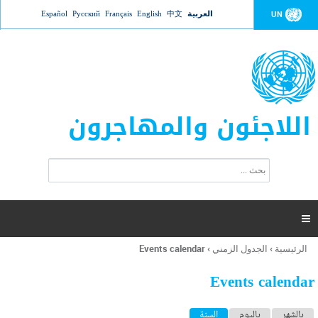
Jump to navigation
العربية
中文
English
Français
Русский
Español
UN
اللاجئون والمهاجرون
ا
ب
س
ح
ت
ث
م
ا

ر
ة
الرئيسية
›
الجدول الزمني
›
Events calendar
أنت
ا
هنا
ل
Events calendar
ب
ح
ا
بالشهر
باليوم
السنة
(علامة التبويب النشطة)
ث