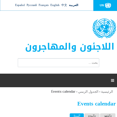
Jump to navigation
العربية
中文
English
Français
Русский
Español
UN
اللاجئون والمهاجرون
ا
ب
س
ح
ت
ث
م
ا

ر
ة
الرئيسية
›
الجدول الزمني
›
Events calendar
أنت
ا
هنا
ل
Events calendar
ب
ح
ا
بالشهر
باليوم
السنة
(علامة التبويب النشطة)
ث