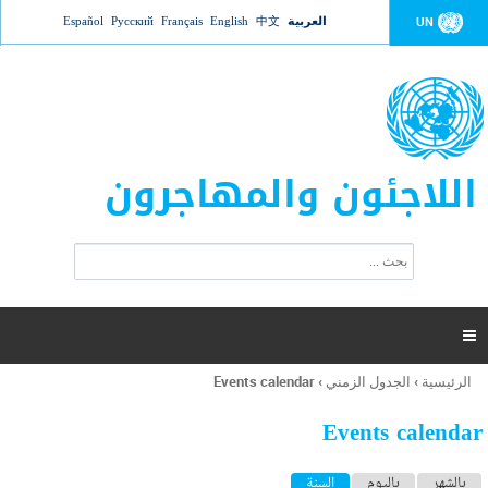
Jump to navigation
العربية
中文
English
Français
Русский
Español
UN
اللاجئون والمهاجرون
ا
ب
س
ح
ت
ث
م
ا

ر
ة
الرئيسية
›
الجدول الزمني
›
Events calendar
أنت
ا
هنا
ل
Events calendar
ب
ح
ا
بالشهر
باليوم
السنة
(علامة التبويب النشطة)
ث