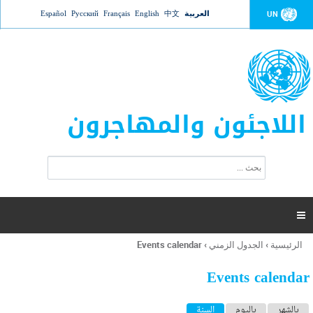
Jump to navigation
العربية
中文
English
Français
Русский
Español
UN
اللاجئون والمهاجرون
ا
ب
س
ح
ت
ث
م
ا

ر
ة
الرئيسية
›
الجدول الزمني
›
Events calendar
أنت
ا
هنا
ل
Events calendar
ب
ح
ا
بالشهر
باليوم
السنة
(علامة التبويب النشطة)
ث