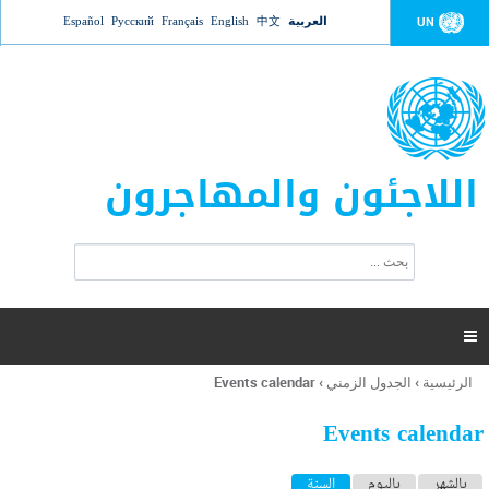
Jump to navigation
العربية
中文
English
Français
Русский
Español
UN
اللاجئون والمهاجرون
ا
ب
س
ح
ت
ث
م
ا

ر
ة
الرئيسية
›
الجدول الزمني
›
Events calendar
أنت
ا
هنا
ل
Events calendar
ب
ح
ا
بالشهر
باليوم
السنة
(علامة التبويب النشطة)
ث