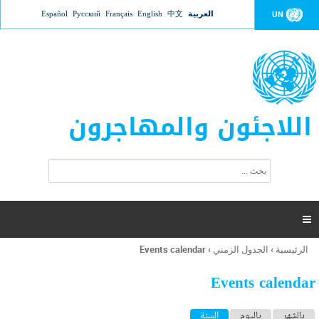
Jump to navigation
العربية
中文
English
Français
Русский
Español
UN
اللاجئون والمهاجرون
ا
ب
س
ح
ت
ث
م
ا

ر
ة
الرئيسية
›
الجدول الزمني
›
Events calendar
أنت
ا
هنا
ل
Events calendar
ب
ح
ا
بالشهر
باليوم
السنة
(علامة التبويب النشطة)
ث