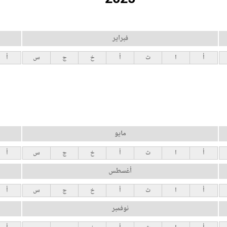
فبراير
أ
ا
ث
أ
خ
ج
س
أ
مايو
أ
ا
ث
أ
خ
ج
س
أ
أغسطس
أ
ا
ث
أ
خ
ج
س
أ
نوفمبر