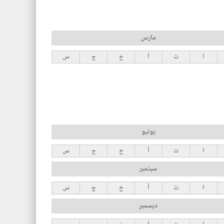
مارس
ا
ث
أ
خ
ج
س
يونيو
ا
ث
أ
خ
ج
س
سبتمبر
ا
ث
أ
خ
ج
س
ديسمبر