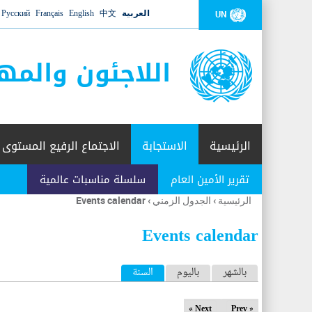
العربية
中文
English
Français
Русский
UN
اللاجئون والمه
الرئيسية
الاستجابة
الاجتماع الرفيع المستوى
تقرير الأمين العام
سلسلة مناسبات عالمية
الرئيسية
›
الجدول الزمني
›
Events calendar
أنت
هنا
Events calendar
ا
بالشهر
باليوم
السنة
(علامة التبويب النشطة)
ل
Next »
« Prev