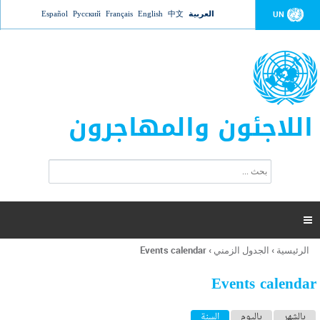
Jump to navigation
العربية
中文
English
Français
Русский
Español
UN
اللاجئون والمهاجرون
ا
ب
س
ح
ت
ث
م
ا

ر
ة
الرئيسية
›
الجدول الزمني
›
Events calendar
أنت
ا
هنا
ل
Events calendar
ب
ح
ا
بالشهر
باليوم
السنة
(علامة التبويب النشطة)
ث