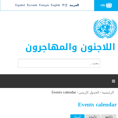
Jump to navigation
العربية
中文
English
Français
Русский
Español
UN
اللاجئون والمهاجرون
ا
ب
س
ح
ت
ث
م
ا

ر
ة
الرئيسية
›
الجدول الزمني
›
Events calendar
أنت
ا
هنا
ل
Events calendar
ب
ح
ا
بالشهر
باليوم
السنة
(علامة التبويب النشطة)
ث