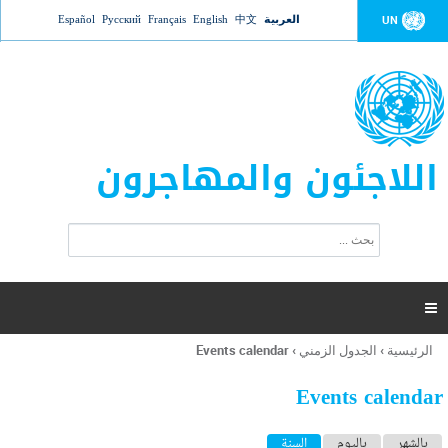
Jump to navigation
العربية
中文
English
Français
Русский
Español
UN
اللاجئون والمهاجرون
ا
ب
س
ح
ت
ث
م
ا

ر
ة
الرئيسية
›
الجدول الزمني
›
Events calendar
أنت
ا
هنا
ل
Events calendar
ب
ح
ا
بالشهر
باليوم
السنة
(علامة التبويب النشطة)
ث