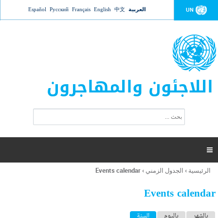
Jump to navigation
العربية
中文
English
Français
Русский
Español
UN
اللاجئون والمهاجرون
ا
ب
س
ح
ت
ث
م
ا

ر
ة
الرئيسية
›
الجدول الزمني
›
Events calendar
أنت
ا
هنا
ل
Events calendar
ب
ح
ا
بالشهر
باليوم
السنة
(علامة التبويب النشطة)
ث