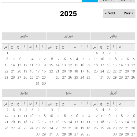
ل
2025
ت
Next »
« Prev
ب
و
ي
يناير
فبراير
مارس
ب
أ
ا
ث
أ
خ
ج
س
أ
ا
ث
أ
خ
ج
س
أ
ا
ث
أ
خ
ج
س
ا
1
1
4
3
2
1
ت
8
7
6
5
4
3
2
8
7
6
5
4
3
2
11
10
9
8
7
6
5
ا
15
14
13
12
11
10
9
15
14
13
12
11
10
9
18
17
16
15
14
13
12
ل
22
21
20
19
18
17
16
22
21
20
19
18
17
16
25
24
23
22
21
20
19
29
28
27
26
25
24
23
28
27
26
25
24
23
31
30
29
28
27
26
أ
31
30
س
ا
أبريل
مايو
يونيو
س
أ
ا
ث
أ
خ
ج
س
أ
ا
ث
أ
خ
ج
س
أ
ا
ث
أ
خ
ج
س
ي
7
6
5
4
3
2
1
3
2
1
5
4
3
2
1
ة
14
13
12
11
10
9
8
10
9
8
7
6
5
4
12
11
10
9
8
7
6
21
20
19
18
17
16
15
17
16
15
14
13
12
11
19
18
17
16
15
14
13
28
27
26
25
24
23
22
24
23
22
21
20
19
18
26
25
24
23
22
21
20
30
29
31
30
29
28
27
26
25
30
29
28
27