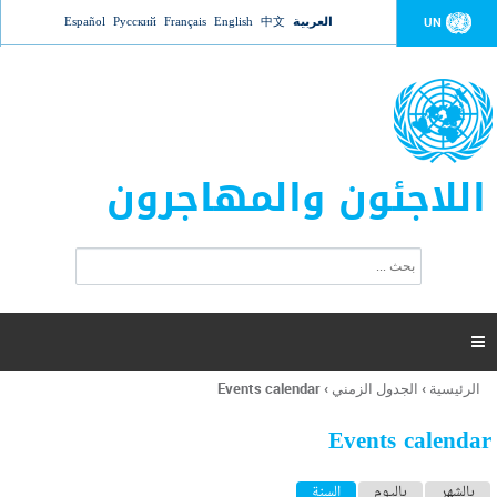
Jump to navigation
العربية
中文
English
Français
Русский
Español
UN
اللاجئون والمهاجرون
ا
ب
س
ح
ت
ث
م
ا

ر
ة
الرئيسية
›
الجدول الزمني
›
Events calendar
أنت
ا
هنا
ل
Events calendar
ب
ح
ا
بالشهر
باليوم
السنة
(علامة التبويب النشطة)
ث