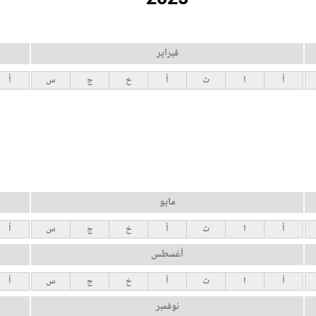
فبراير
أ
ا
ث
أ
خ
ج
س
أ
مايو
أ
ا
ث
أ
خ
ج
س
أ
أغسطس
أ
ا
ث
أ
خ
ج
س
أ
نوفمبر