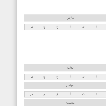
مارس
ا
ث
أ
خ
ج
س
يونيو
ا
ث
أ
خ
ج
س
سبتمبر
ا
ث
أ
خ
ج
س
ديسمبر