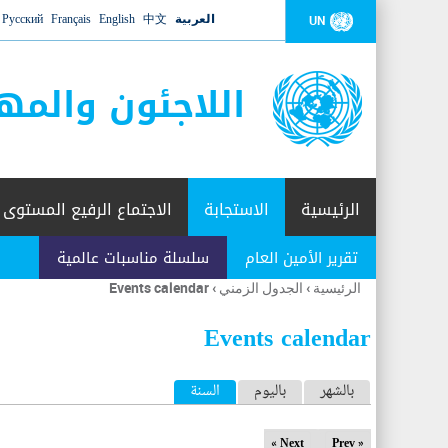
العربية
中文
English
Français
Русский
UN
اللاجئون والمه
الرئيسية
الاستجابة
الاجتماع الرفيع المستوى
تقرير الأمين العام
سلسلة مناسبات عالمية
الرئيسية
›
الجدول الزمني
›
Events calendar
أنت
هنا
Events calendar
ا
بالشهر
باليوم
السنة
(علامة التبويب النشطة)
ل
Next »
« Prev