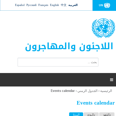
Jump to navigation
العربية
中文
English
Français
Русский
Español
UN
اللاجئون والمهاجرون
ا
ب
س
ح
ت
ث
م
ا

ر
ة
الرئيسية
›
الجدول الزمني
›
Events calendar
أنت
ا
هنا
ل
Events calendar
ب
ح
ا
بالشهر
باليوم
السنة
(علامة التبويب النشطة)
ث