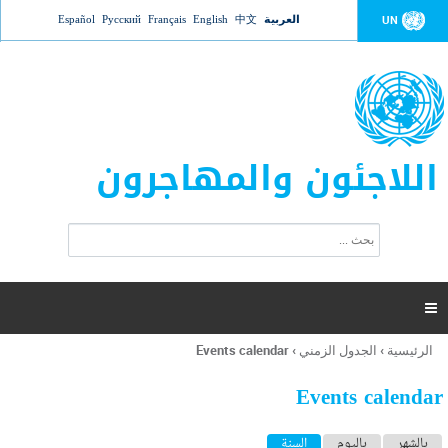
Jump to navigation
العربية
中文
English
Français
Русский
Español
UN
اللاجئون والمهاجرون
ا
ب
س
ح
ت
ث
م
ا

ر
ة
الرئيسية
›
الجدول الزمني
›
Events calendar
أنت
ا
هنا
ل
Events calendar
ب
ح
ا
بالشهر
باليوم
السنة
(علامة التبويب النشطة)
ث