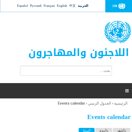
Jump to navigation
العربية
中文
English
Français
Русский
Español
UN
اللاجئون والمهاجرون
ا
ب
س
ح
ت
ث
م
ا

ر
ة
الرئيسية
›
الجدول الزمني
›
Events calendar
أنت
ا
هنا
ل
Events calendar
ب
ح
ا
بالشهر
باليوم
السنة
(علامة التبويب النشطة)
ث