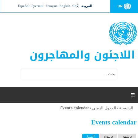
Jump to navigation
العربية
中文
English
Français
Русский
Español
UN
اللاجئون والمهاجرون
ا
ب
س
ح
ت
ث
م
ا

ر
ة
الرئيسية
›
الجدول الزمني
›
Events calendar
أنت
ا
هنا
ل
Events calendar
ب
ح
ا
بالشهر
باليوم
السنة
(علامة التبويب النشطة)
ث