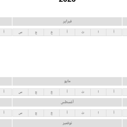
فبراير
أ
ا
ث
أ
خ
ج
س
أ
مايو
أ
ا
ث
أ
خ
ج
س
أ
أغسطس
أ
ا
ث
أ
خ
ج
س
أ
نوفمبر