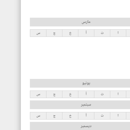
مارس
ا
ث
أ
خ
ج
س
يونيو
ا
ث
أ
خ
ج
س
سبتمبر
ا
ث
أ
خ
ج
س
ديسمبر