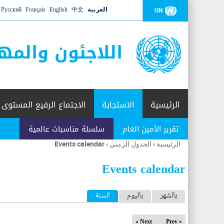
العربية
中文
English
Français
Русский
UN
اللاجئون والمه
الرئيسية
الاستجابة
الاجتماع الرفيع المستوى
تقرير الأمين العام
سلسلة مناسبات عالمية
الرئيسية
›
الجدول الزمني
›
Events calendar
أنت
هنا
Events calendar
ا
بالشهر
باليوم
السنة
(علامة التبويب النشطة)
ل
Next »
« Prev