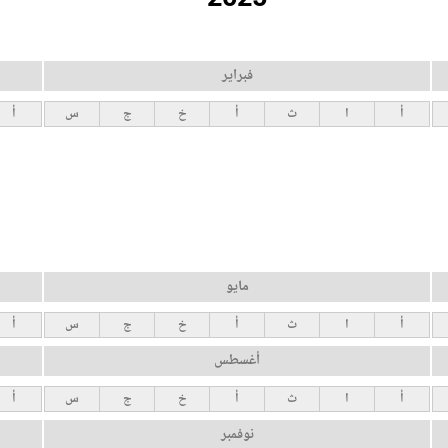
فبراير
أ
ا
ث
أ
خ
ج
س
أ
مايو
أ
ا
ث
أ
خ
ج
س
أ
أغسطس
أ
ا
ث
أ
خ
ج
س
أ
نوفمبر