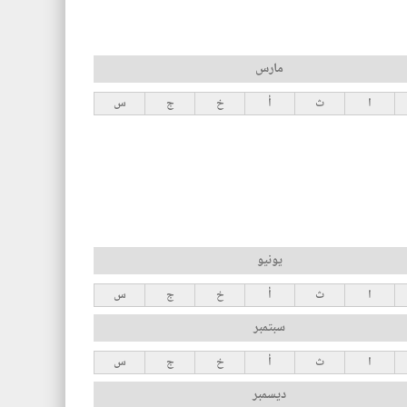
مارس
ا
ث
أ
خ
ج
س
يونيو
ا
ث
أ
خ
ج
س
سبتمبر
ا
ث
أ
خ
ج
س
ديسمبر