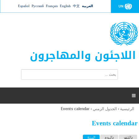
Jump to navigation
العربية
中文
English
Français
Русский
Español
UN
اللاجئون والمهاجرون
ا
ب
س
ح
ت
ث
م
ا

ر
ة
الرئيسية
›
الجدول الزمني
›
Events calendar
أنت
ا
هنا
ل
Events calendar
ب
ح
ا
بالشهر
باليوم
السنة
(علامة التبويب النشطة)
ث