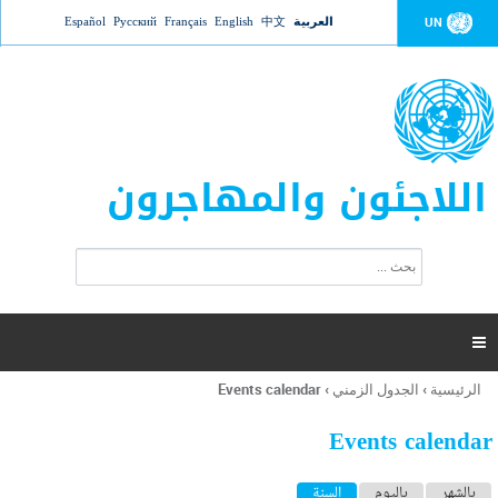
Jump to navigation
العربية
中文
English
Français
Русский
Español
UN
اللاجئون والمهاجرون
ا
ب
س
ح
ت
ث
م
ا

ر
ة
الرئيسية
›
الجدول الزمني
›
Events calendar
أنت
ا
هنا
ل
Events calendar
ب
ح
ا
بالشهر
باليوم
السنة
(علامة التبويب النشطة)
ث