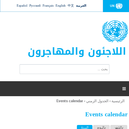
Jump to navigation
العربية
中文
English
Français
Русский
Español
UN
اللاجئون والمهاجرون
ا
ب
س
ح
ت
ث
م
ا

ر
ة
الرئيسية
›
الجدول الزمني
›
Events calendar
أنت
ا
هنا
ل
Events calendar
ب
ح
ا
بالشهر
باليوم
السنة
(علامة التبويب النشطة)
ث