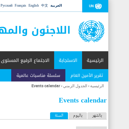
العربية
中文
English
Français
Русский
UN
اللاجئون والمه
الرئيسية
الاستجابة
الاجتماع الرفيع المستوى
تقرير الأمين العام
سلسلة مناسبات عالمية
الرئيسية
›
الجدول الزمني
›
Events calendar
أنت
هنا
Events calendar
ا
بالشهر
باليوم
السنة
(علامة التبويب النشطة)
ل