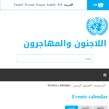
Jump to navigation
العربية
中文
English
Français
Русский
Español
UN
اللاجئون والمهاجرون
ا
ب
س
ح
ت
ث
م
ا

ر
ة
الرئيسية
›
الجدول الزمني
›
Events calendar
أنت
ا
هنا
ل
Events calendar
ب
ح
ا
بالشهر
باليوم
السنة
(علامة التبويب النشطة)
ث