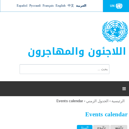
Jump to navigation
العربية
中文
English
Français
Русский
Español
UN
اللاجئون والمهاجرون
ا
ب
س
ح
ت
ث
م
ا

ر
ة
الرئيسية
›
الجدول الزمني
›
Events calendar
أنت
ا
هنا
ل
Events calendar
ب
ح
ا
بالشهر
باليوم
السنة
(علامة التبويب النشطة)
ث