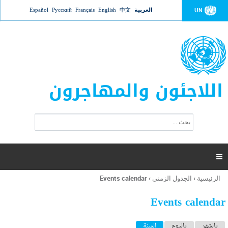
Jump to navigation
العربية
中文
English
Français
Русский
Español
UN
اللاجئون والمهاجرون
ا
ب
س
ح
ت
ث
م
ا

ر
ة
الرئيسية
›
الجدول الزمني
›
Events calendar
أنت
ا
هنا
ل
Events calendar
ب
ح
ا
بالشهر
باليوم
السنة
(علامة التبويب النشطة)
ث