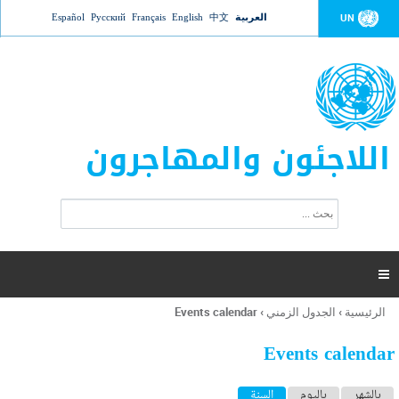
Jump to navigation
العربية
中文
English
Français
Русский
Español
UN
اللاجئون والمهاجرون
ا
ب
س
ح
ت
ث
م
ا

ر
ة
الرئيسية
›
الجدول الزمني
›
Events calendar
أنت
ا
هنا
ل
Events calendar
ب
ح
ا
بالشهر
باليوم
السنة
(علامة التبويب النشطة)
ث