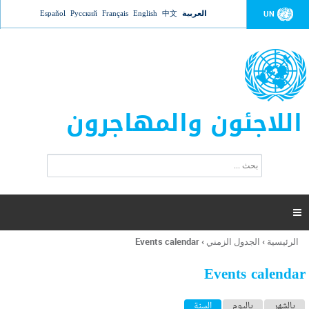
Jump to navigation
العربية
中文
English
Français
Русский
Español
UN
اللاجئون والمهاجرون
ا
ب
س
ح
ت
ث
م
ا

ر
ة
الرئيسية
›
الجدول الزمني
›
Events calendar
أنت
ا
هنا
ل
Events calendar
ب
ح
ا
بالشهر
باليوم
السنة
(علامة التبويب النشطة)
ث