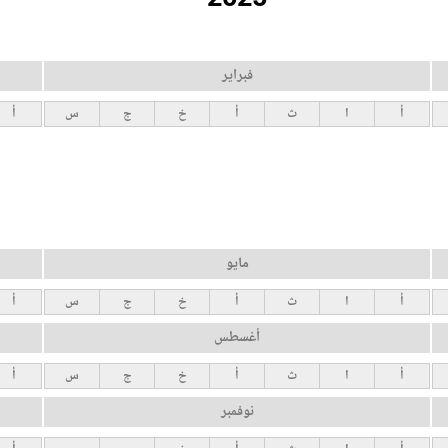
فبراير
أ
ا
ث
أ
خ
ج
س
أ
مايو
أ
ا
ث
أ
خ
ج
س
أ
أغسطس
أ
ا
ث
أ
خ
ج
س
أ
نوفمبر