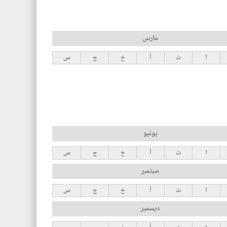
مارس
ا
ث
أ
خ
ج
س
يونيو
ا
ث
أ
خ
ج
س
سبتمبر
ا
ث
أ
خ
ج
س
ديسمبر