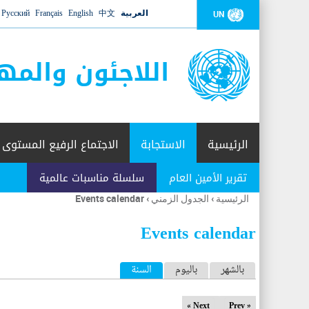
العربية
中文
English
Français
Русский
UN
اللاجئون والمه
الرئيسية
الاستجابة
الاجتماع الرفيع المستوى
تقرير الأمين العام
سلسلة مناسبات عالمية
الرئيسية
›
الجدول الزمني
›
Events calendar
أنت
هنا
Events calendar
ا
بالشهر
باليوم
السنة
(علامة التبويب النشطة)
ل
Next »
« Prev