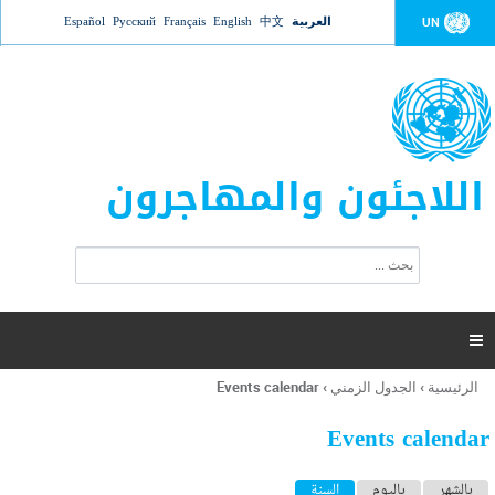
Jump to navigation
العربية
中文
English
Français
Русский
Español
UN
اللاجئون والمهاجرون
ا
ب
س
ح
ت
ث
م
ا

ر
ة
الرئيسية
›
الجدول الزمني
›
Events calendar
أنت
ا
هنا
ل
Events calendar
ب
ح
ا
بالشهر
باليوم
السنة
(علامة التبويب النشطة)
ث