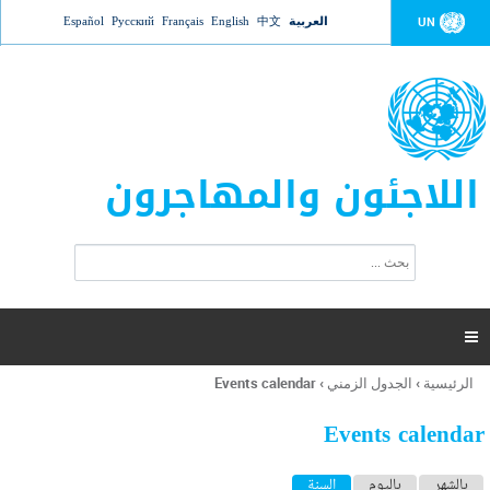
Jump to navigation
العربية
中文
English
Français
Русский
Español
UN
اللاجئون والمهاجرون
ا
ب
س
ح
ت
ث
م
ا

ر
ة
الرئيسية
›
الجدول الزمني
›
Events calendar
أنت
ا
هنا
ل
Events calendar
ب
ح
ا
بالشهر
باليوم
السنة
(علامة التبويب النشطة)
ث