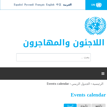
Jump to navigation
العربية
中文
English
Français
Русский
Español
UN
اللاجئون والمهاجرون
ا
ب
س
ح
ت
ث
م
ا

ر
ة
الرئيسية
›
الجدول الزمني
›
Events calendar
أنت
ا
هنا
ل
Events calendar
ب
ح
ا
بالشهر
باليوم
السنة
(علامة التبويب النشطة)
ث