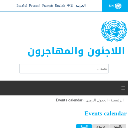
Jump to navigation
العربية
中文
English
Français
Русский
Español
UN
اللاجئون والمهاجرون
ا
ب
س
ح
ت
ث
م
ا

ر
ة
الرئيسية
›
الجدول الزمني
›
Events calendar
أنت
ا
هنا
ل
Events calendar
ب
ح
ا
بالشهر
باليوم
السنة
(علامة التبويب النشطة)
ث