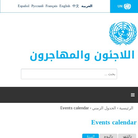
Jump to navigation
العربية
中文
English
Français
Русский
Español
UN
اللاجئون والمهاجرون
ا
ب
س
ح
ت
ث
م
ا

ر
ة
الرئيسية
›
الجدول الزمني
›
Events calendar
أنت
ا
هنا
ل
Events calendar
ب
ح
ا
بالشهر
باليوم
السنة
(علامة التبويب النشطة)
ث