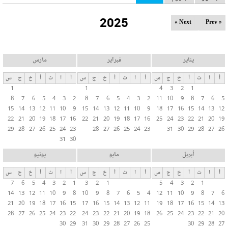
ل
2025
ت
Next »
« Prev
ب
و
ي
يناير
فبراير
مارس
ب
أ
ا
ث
أ
خ
ج
س
أ
ا
ث
أ
خ
ج
س
أ
ا
ث
أ
خ
ج
س
ا
1
1
4
3
2
1
ت
8
7
6
5
4
3
2
8
7
6
5
4
3
2
11
10
9
8
7
6
5
ا
15
14
13
12
11
10
9
15
14
13
12
11
10
9
18
17
16
15
14
13
12
ل
22
21
20
19
18
17
16
22
21
20
19
18
17
16
25
24
23
22
21
20
19
29
28
27
26
25
24
23
28
27
26
25
24
23
31
30
29
28
27
26
أ
31
30
س
ا
أبريل
مايو
يونيو
س
أ
ا
ث
أ
خ
ج
س
أ
ا
ث
أ
خ
ج
س
أ
ا
ث
أ
خ
ج
س
ي
7
6
5
4
3
2
1
3
2
1
5
4
3
2
1
ة
14
13
12
11
10
9
8
10
9
8
7
6
5
4
12
11
10
9
8
7
6
21
20
19
18
17
16
15
17
16
15
14
13
12
11
19
18
17
16
15
14
13
28
27
26
25
24
23
22
24
23
22
21
20
19
18
26
25
24
23
22
21
20
30
29
31
30
29
28
27
26
25
30
29
28
27