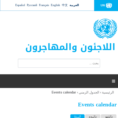
Jump to navigation
العربية
中文
English
Français
Русский
Español
UN
اللاجئون والمهاجرون
ا
ب
س
ح
ت
ث
م
ا

ر
ة
الرئيسية
›
الجدول الزمني
›
Events calendar
أنت
ا
هنا
ل
Events calendar
ب
ح
ا
بالشهر
باليوم
السنة
(علامة التبويب النشطة)
ث