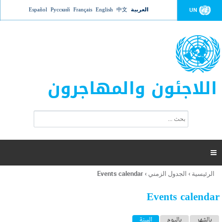
Jump to navigation
العربية
中文
English
Français
Русский
Español
UN
اللاجئون والمهاجرون
ا
ب
س
ح
ت
ث
م
ا

ر
ة
الرئيسية
›
الجدول الزمني
›
Events calendar
أنت
ا
هنا
ل
Events calendar
ب
ح
ا
بالشهر
باليوم
السنة
(علامة التبويب النشطة)
ث