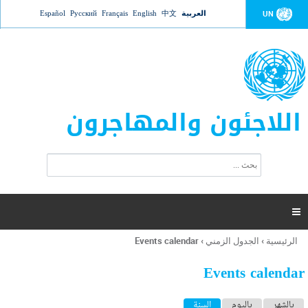
Jump to navigation
العربية
中文
English
Français
Русский
Español
UN
اللاجئون والمهاجرون
ا
ب
س
ح
ت
ث
م
ا

ر
ة
الرئيسية
›
الجدول الزمني
›
Events calendar
أنت
ا
هنا
ل
Events calendar
ب
ح
ا
بالشهر
باليوم
السنة
(علامة التبويب النشطة)
ث