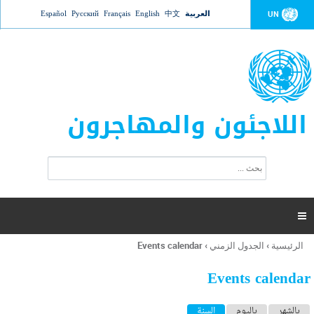
Jump to navigation
العربية
中文
English
Français
Русский
Español
UN
اللاجئون والمهاجرون
ا
ب
س
ح
ت
ث
م
ا

ر
ة
الرئيسية
›
الجدول الزمني
›
Events calendar
أنت
ا
هنا
ل
Events calendar
ب
ح
ا
بالشهر
باليوم
السنة
(علامة التبويب النشطة)
ث