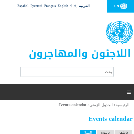
Jump to navigation
العربية
中文
English
Français
Русский
Español
UN
اللاجئون والمهاجرون
ا
ب
س
ح
ت
ث
م
ا

ر
ة
الرئيسية
›
الجدول الزمني
›
Events calendar
أنت
ا
هنا
ل
Events calendar
ب
ح
ا
بالشهر
باليوم
السنة
(علامة التبويب النشطة)
ث