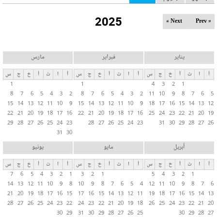
ل
2025
ت
Next »
« Prev
ب
و
ي
يناير
فبراير
مارس
ب
أ
ا
ث
أ
خ
ج
س
أ
ا
ث
أ
خ
ج
س
أ
ا
ث
أ
خ
ج
س
ا
1
1
4
3
2
1
ت
8
7
6
5
4
3
2
8
7
6
5
4
3
2
11
10
9
8
7
6
5
ا
15
14
13
12
11
10
9
15
14
13
12
11
10
9
18
17
16
15
14
13
12
ل
22
21
20
19
18
17
16
22
21
20
19
18
17
16
25
24
23
22
21
20
19
29
28
27
26
25
24
23
28
27
26
25
24
23
31
30
29
28
27
26
أ
31
30
س
ا
أبريل
مايو
يونيو
س
أ
ا
ث
أ
خ
ج
س
أ
ا
ث
أ
خ
ج
س
أ
ا
ث
أ
خ
ج
س
ي
7
6
5
4
3
2
1
3
2
1
5
4
3
2
1
ة
14
13
12
11
10
9
8
10
9
8
7
6
5
4
12
11
10
9
8
7
6
21
20
19
18
17
16
15
17
16
15
14
13
12
11
19
18
17
16
15
14
13
28
27
26
25
24
23
22
24
23
22
21
20
19
18
26
25
24
23
22
21
20
30
29
31
30
29
28
27
26
25
30
29
28
27