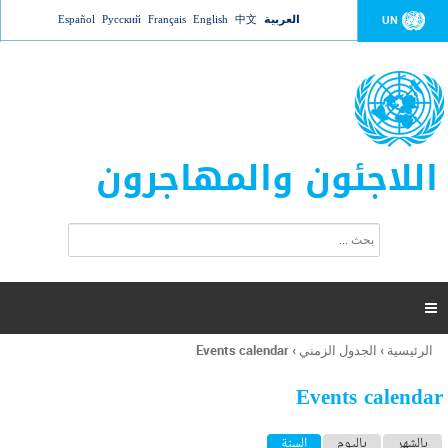
Jump to navigation
العربية
中文
English
Français
Русский
Español
UN
اللاجئون والمهاجرون
ا
ب
س
ح
ت
ث
م
ا

ر
ة
الرئيسية
›
الجدول الزمني
›
Events calendar
أنت
ا
هنا
ل
Events calendar
ب
ح
ا
بالشهر
باليوم
السنة
(علامة التبويب النشطة)
ث