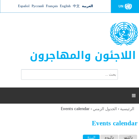
Jump to navigation
العربية
中文
English
Français
Русский
Español
UN
اللاجئون والمهاجرون
ا
ب
س
ح
ت
ث
م
ا

ر
ة
الرئيسية
›
الجدول الزمني
›
Events calendar
أنت
ا
هنا
ل
Events calendar
ب
ح
ا
بالشهر
باليوم
السنة
(علامة التبويب النشطة)
ث