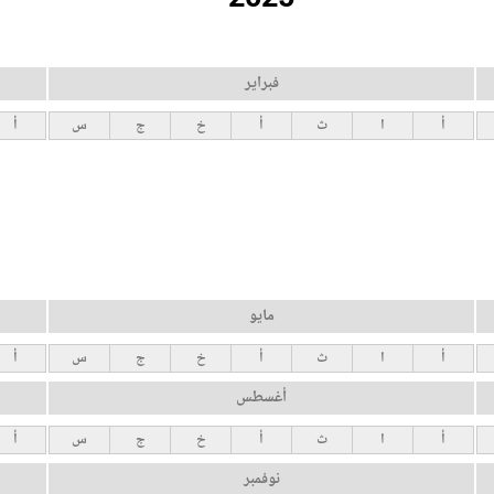
فبراير
أ
ا
ث
أ
خ
ج
س
أ
مايو
أ
ا
ث
أ
خ
ج
س
أ
أغسطس
أ
ا
ث
أ
خ
ج
س
أ
نوفمبر