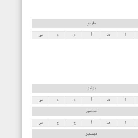
مارس
ا
ث
أ
خ
ج
س
يونيو
ا
ث
أ
خ
ج
س
سبتمبر
ا
ث
أ
خ
ج
س
ديسمبر