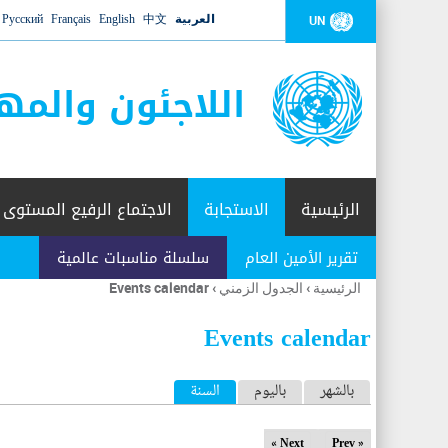
العربية
中文
English
Français
Русский
UN
اللاجئون والمه
الرئيسية
الاستجابة
الاجتماع الرفيع المستوى
تقرير الأمين العام
سلسلة مناسبات عالمية
الرئيسية
›
الجدول الزمني
›
Events calendar
أنت
هنا
Events calendar
ا
بالشهر
باليوم
السنة
(علامة التبويب النشطة)
ل
Next »
« Prev