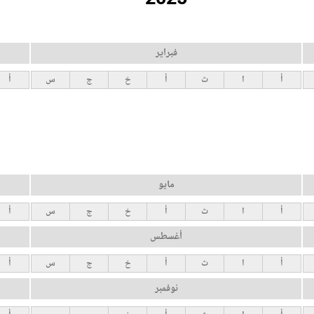
فبراير
أ
ا
ث
أ
خ
ج
س
أ
مايو
أ
ا
ث
أ
خ
ج
س
أ
أغسطس
أ
ا
ث
أ
خ
ج
س
أ
نوفمبر