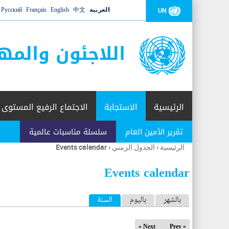
العربية
中文
English
Français
Русский
UN
اللاجئون والمه
الرئيسية
الاستجابة
الاجتماع الرفيع المستوى
تقرير الأمين العام
سلسلة مناسبات عالمية
الرئيسية
›
الجدول الزمني
›
Events calendar
أنت
هنا
Events calendar
ا
بالشهر
باليوم
السنة
(علامة التبويب النشطة)
ل
Next »
« Prev