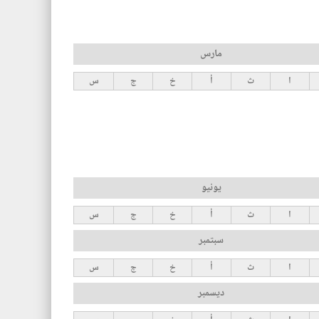
مارس
ا
ث
أ
خ
ج
س
يونيو
ا
ث
أ
خ
ج
س
سبتمبر
ا
ث
أ
خ
ج
س
ديسمبر