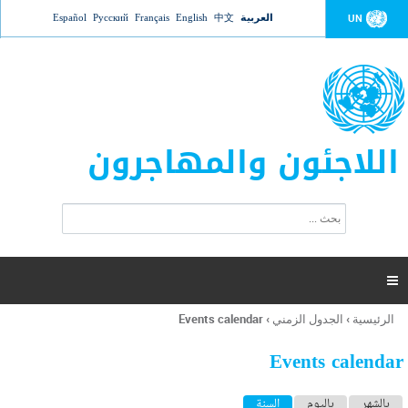
Jump to navigation
العربية
中文
English
Français
Русский
Español
UN
اللاجئون والمهاجرون
ا
ب
س
ح
ت
ث
م
ا

ر
ة
الرئيسية
›
الجدول الزمني
›
Events calendar
أنت
ا
هنا
ل
Events calendar
ب
ح
ا
بالشهر
باليوم
السنة
(علامة التبويب النشطة)
ث