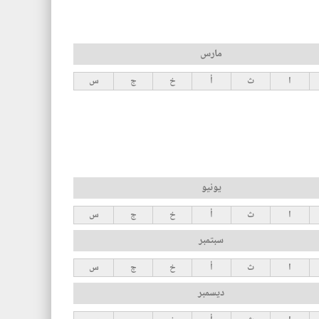
مارس
ا
ث
أ
خ
ج
س
يونيو
ا
ث
أ
خ
ج
س
سبتمبر
ا
ث
أ
خ
ج
س
ديسمبر