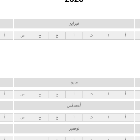
فبراير
أ
ا
ث
أ
خ
ج
س
أ
مايو
أ
ا
ث
أ
خ
ج
س
أ
أغسطس
أ
ا
ث
أ
خ
ج
س
أ
نوفمبر