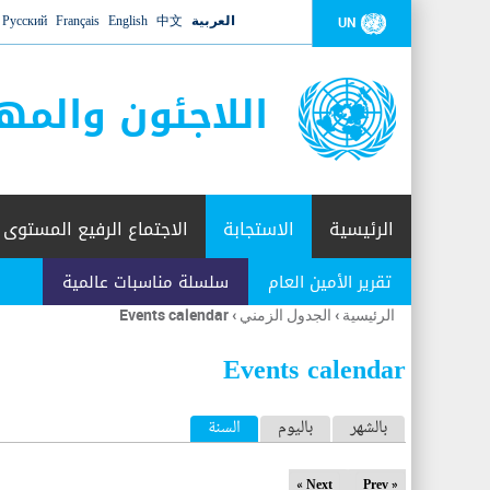
العربية
中文
English
Français
Русский
UN
اللاجئون والمه
الرئيسية
الاستجابة
الاجتماع الرفيع المستوى
تقرير الأمين العام
سلسلة مناسبات عالمية
الرئيسية
›
الجدول الزمني
›
Events calendar
أنت
هنا
Events calendar
ا
بالشهر
باليوم
السنة
(علامة التبويب النشطة)
ل
Next »
« Prev